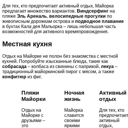
Для тех, кто предпочитает активный отдых, Майорка
предлагает множество вариантов.
Виндсерфинг
на
пляже
Эль Ареналь
,
велосипедные прогулки
по
живописным дорожкам острова и
подводное плавание
в бухтах Кала дея Мальорка – лишь небольшая часть
возможностей для активного времяпровождения.
Местная кухня
Отдых на Майорке не полон без знакомства с местной
кухней. Попробуйте изысканные блюда, такие как
собрасада
– колбаса из свинины с паприкой,
лекуа
–
традиционный майоркинский пирог с мясом, а также
конфитюр
из фиг.
Пляжи
Ночная
Активный
Майорки
жизнь
отдых
Отдых на
Майорка
Для тех, кто
Майорке с
славится
предпочитае
друзьями –
своими
активный
это
яркими
отдых,