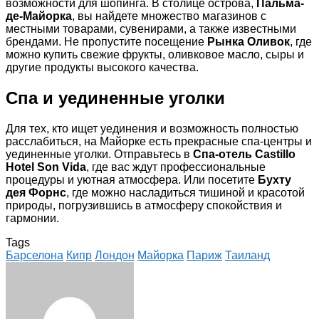
возможности для шопинга. В столице острова,
Пальма-
де-Майорка
, вы найдете множество магазинов с
местными товарами, сувенирами, а также известными
брендами. Не пропустите посещение
Рынка Оливок
, где
можно купить свежие фрукты, оливковое масло, сыры и
другие продукты высокого качества.
Спа и уединенные уголки
Для тех, кто ищет уединения и возможность полностью
расслабиться, на Майорке есть прекрасные спа-центры и
уединенные уголки. Отправьтесь в
Спа-отель Castillo
Hotel Son Vida
, где вас ждут профессиональные
процедуры и уютная атмосфера. Или посетите
Бухту
дея Форнс
, где можно насладиться тишиной и красотой
природы, погрузившись в атмосферу спокойствия и
гармонии.
Tags
Барселона
Кипр
Лондон
Майорка
Париж
Таиланд
Facebook
Twitter
LinkedIn
Tumblr
Pinterest
Reddit
VKontakte
Odnoklassniki
Skype
WhatsApp
Telegram
Viber
Share
Print
via
Email