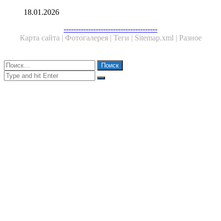
18.01.2026
Facebook
Twitter
WhatsApp
Telegram
--------------------------------------
Карта сайта |
Фотогалерея |
Теги |
Sitemap.xml |
Разное
Close
Найти:
Close
Search
for